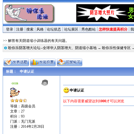
登录
注册
搜索
风格
论坛状态
论坛展区
秀色酷站
怎样快速提高积分
我
>> 解答有关阴道缩小训练器的有关问题。
盼你乐阴茎增大论坛--全球华人阴茎增大、阴道缩小基地
→
盼你乐性保健专区
标题：
申请认证
cccn
申请认证
以下内容需要威望达到
1000
才可以浏览
等级：高级会员
文章：27
积分：93
门派：无门无派
注册：2014年2月28日