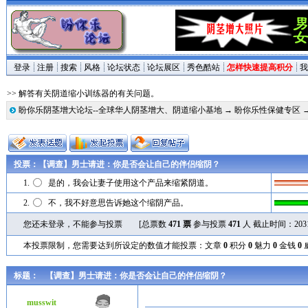
登录
注册
搜索
风格
论坛状态
论坛展区
秀色酷站
怎样快速提高积分
我
>> 解答有关阴道缩小训练器的有关问题。
盼你乐阴茎增大论坛--全球华人阴茎增大、阴道缩小基地
→
盼你乐性保健专区
投票：【调查】男士请进：你是否会让自己的伴侣缩阴？
1.
是的，我会让妻子使用这个产品来缩紧阴道。
2.
不，我不好意思告诉她这个缩阴产品。
您还未登录，不能参与投票
[总票数
471 票
参与投票
471
人 截止时间：2031/6/
本投票限制，您需要达到所设定的数值才能投票：文章
0
积分
0
魅力
0
金钱
0
标题：
【调查】男士请进：你是否会让自己的伴侣缩阴？
musswit