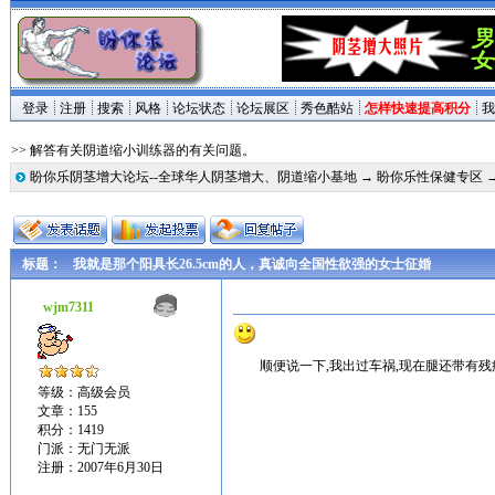
登录
注册
搜索
风格
论坛状态
论坛展区
秀色酷站
怎样快速提高积分
我
>> 解答有关阴道缩小训练器的有关问题。
盼你乐阴茎增大论坛--全球华人阴茎增大、阴道缩小基地
→
盼你乐性保健专区
标题：
我就是那个阳具长26.5cm的人，真诚向全国性欲强的女士征婚
wjm7311
顺便说一下,我出过车祸,现在腿还带有残
等级：高级会员
文章：155
积分：1419
门派：无门无派
注册：2007年6月30日