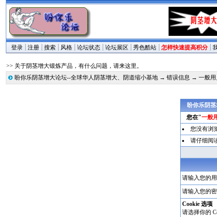
登录
注册
搜索
风格
论坛状态
论坛展区
秀色酷站
怎样快速提高积分
>> 关于阴茎增大锻炼产品，有什么问题，请来这里。
盼你乐阴茎增大论坛--全球华人阴茎增大、阴道缩小基地
→
错误信息
→ 一般
盼你乐阴茎
您在"
一般
您没有浏
请仔细阅
请输入您的用
请输入您的密
Cookie 选项
请选择你的 Co