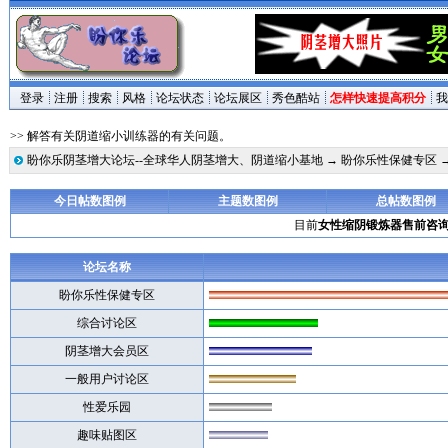
登录
注册
搜索
风格
论坛状态
论坛展区
秀色酷站
怎样快速提高积分
我
>> 解答有关阴道缩小训练器的有关问题。
盼你乐阴茎增大论坛--全球华人阴茎增大、阴道缩小基地
→
盼你乐性保健专区
今日帖数图例
主题数图例
总帖数图例
目前
女性缩阴锻炼器售前咨
论坛名称
盼你乐性保健专区
综合讨论区
阴茎增大会员区
一般用户讨论区
性爱乐园
趣味贴图区