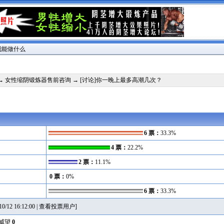
我能做什么
→
女性缩阴锻炼器售前咨询
→ [讨论]你一晚上最多高潮几次？
6 票：
33.3%
4 票：
22.2%
2 票：
11.1%
0 票：
0%
6 票：
33.3%
2 16:12:00 |
查看投票用户
]
威望
0