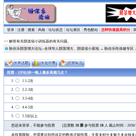
登录
注册
搜索
风格
论坛状态
论坛展区
秀色酷站
怎样快速提高积分
>> 解答有关阴道缩小训练器的有关问题。
盼你乐阴茎增大论坛--全球华人阴茎增大、阴道缩小基地
→
盼你乐性保健专区
投票：[讨论]你一晚上最多高潮几次？
1.
1.1-2次
2.
2.2-3次
3.
3.3-4次
4.
4.4-5次
5.
5.5次以上
您还未登录，不能参与投票
[总票数
18 票
参与投票
18
人 截止时间：2036/10/1
本投票限制，您需要达到所设定的数值才能投票：文章
0
积分
0
魅力
0
金钱
0