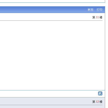
树形
打印
第
11
楼
第
12
楼